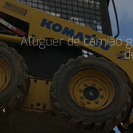
Aluguer de camião g
d
Montagem da Santa na
Basílica da Nossa
Senhora do Sameiro