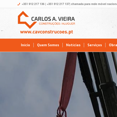
+351 912 217 136
|
+351 912 217 137
| chamada para rede móvel nacion
Início
Quem Somos
Notícias
Serviços
Obr