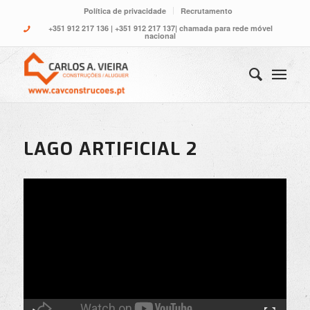
Política de privacidade
Recrutamento
+351 912 217 136
|
+351 912 217 137
| chamada para rede móvel
nacional
LAGO ARTIFICIAL 2